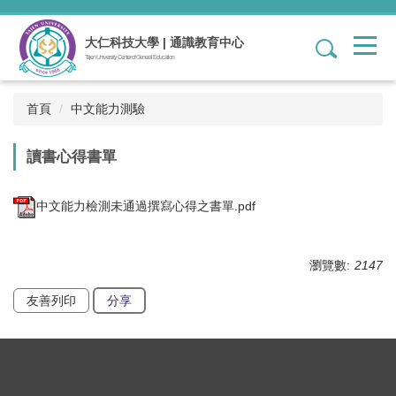
跳
到
大仁科技大學 | 通識教育中心
1
主
Tajen University Center of General Education
要
內
容
首頁
中文能力測驗
區
讀書心得書單
中文能力檢測未通過撰寫心得之書單.pdf
瀏覽數:
2147
友善列印
分享