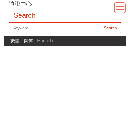
通識中心
Jump
to
Search
the
main
Search
content
block
繁體
简体
English